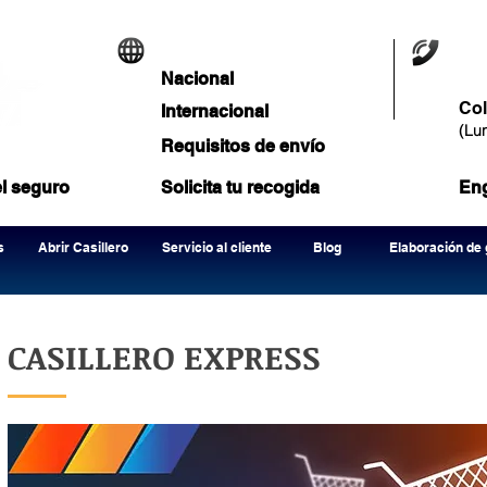
Rastreo de envíos
Ll
Nacional
Co
Internacional
(
Lu
Requisitos de envío
el seguro
Solicita tu recogida
Eng
s
Abrir Casillero
Servicio al cliente
Blog
Elaboración de 
CASILLERO EXPRESS