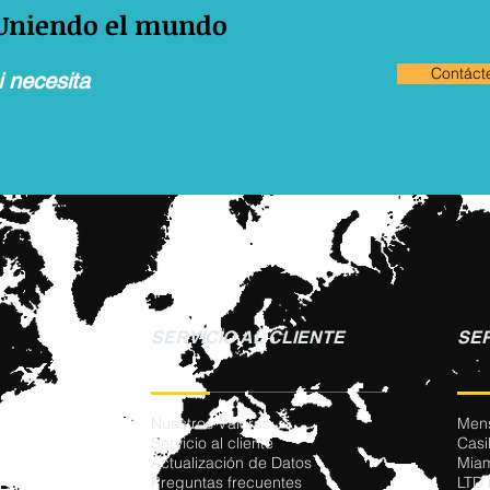
 Uniendo el mundo
Contáct
 necesita
SERVICIO AL CLIENTE
SER
Nuestros Valores
Mens
Servicio al cliente
Casi
Actualización de Datos
Miam
Preguntas frecuentes
LTD