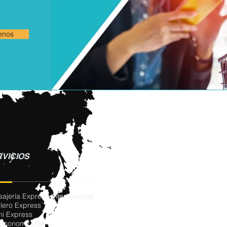
enos
VICIOS
ajería Expresa Internacional
llero Express
i Express
 Economy USA