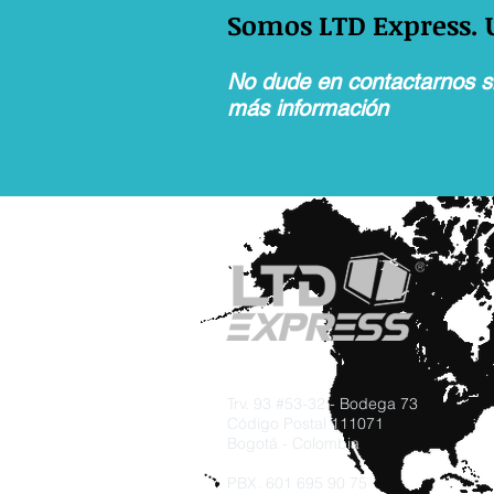
Somos LTD Express.
No dude en contactarnos si
más información
Trv. 93 #53-32 - Bodega 73
Código Postal 111071
Bogotá - Colombia
PBX. 601 695 90 75