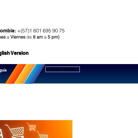
Asesoría gratis
ámanos
+(57)1 601 695 90 75
lombia:
nes
a
Viernes
de
8 am
a
5 pm
)
lish Version
Cotizar envíos
guía