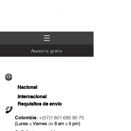
Asesoría gratis
Rastreo de envíos
Nacional
Internacional
Requisitos de envío
Llámanos
+(57)1
601 695 90 75
Colombia:
(
Lunes
a
Viernes
de
8 am
a
5 pm
)