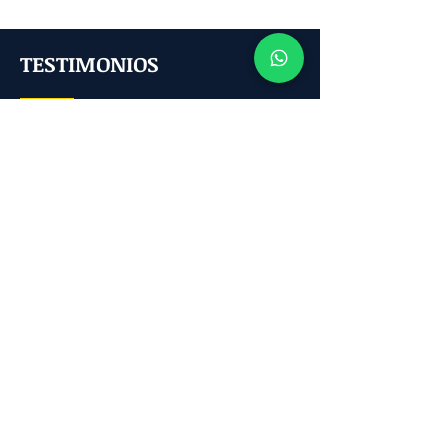
TESTIMONIOS
Edgar Nivia
Con el presente quiero agradecer a LTD
Express por los servicios prestados por
más de 10 años , un excelente servicio
que se ha reflejado en el crecimiento de
mi empresa Redservi Usa.