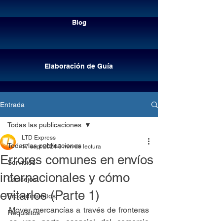
Cotizar envíos
Blog
Elaboración de Guía
Entrada
Todas las publicaciones
LTD Express
Todas las publicaciones
17 sept 2024
3 min de lectura
Errores comunes en envíos
Servicios
internacionales y cómo
Consejos
evitarlos (Parte 1)
Procedimientos
Elaboración de guía
Mover mercancías a través de fronteras 
Requisitos