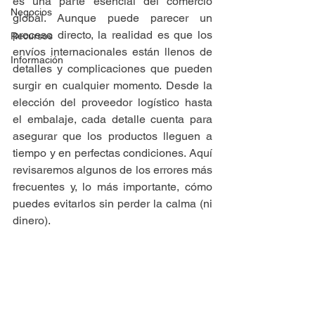
es una parte esencial del comercio 
Negocios
global. Aunque puede parecer un 
proceso directo, la realidad es que los 
Recursos
envíos internacionales están llenos de 
Información
detalles y complicaciones que pueden 
surgir en cualquier momento. Desde la 
elección del proveedor logístico hasta 
el embalaje, cada detalle cuenta para 
asegurar que los productos lleguen a 
tiempo y en perfectas condiciones. Aquí 
revisaremos algunos de los errores más 
frecuentes y, lo más importante, cómo 
puedes evitarlos sin perder la calma (ni 
dinero).