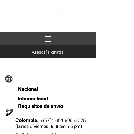
Asesoría gratis
Rastreo de envíos
Nacional
Internacional
Requisitos de envío
Llámanos
+(57)1
601 695 90 75
Colombia:
(
Lunes
a
Viernes
de
8 am
a
5 pm
)