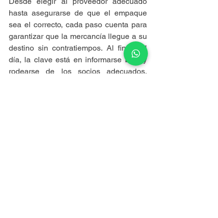
Desde elegir al proveedor adecuado 
hasta asegurarse de que el empaque 
sea el correcto, cada paso cuenta para 
garantizar que la mercancía llegue a su 
destino sin contratiempos. Al final del 
día, la clave está en informarse bien y 
rodearse de los socios adecuados. 
Como bien se dice, más vale prevenir 
que lamentar.
Ver todo
Entradas recientes