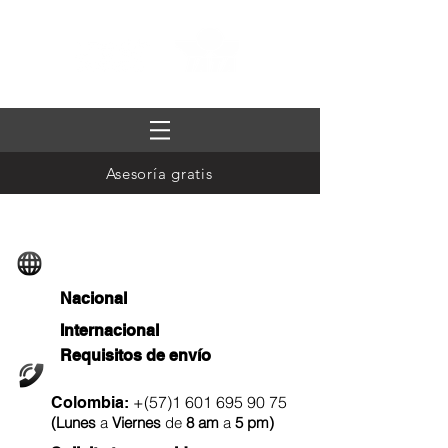
Asesoría gratis
Rastreo de envíos
Nacional
Internacional
Requisitos de envío
Llámanos
+(57)1
601 695 90 75
Colombia:
(
Lunes
a
Viernes
de
8 am
a
5 pm
)