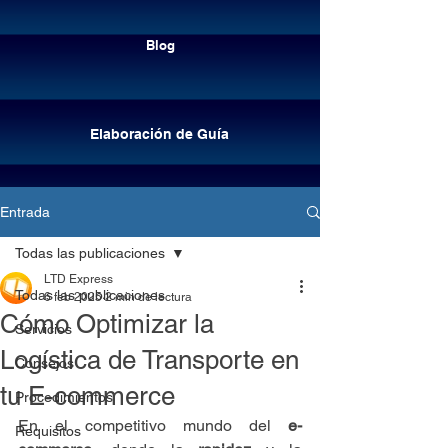
Cotizar envíos
Blog
Elaboración de Guía
Entrada
Todas las publicaciones
LTD Express
Todas las publicaciones
6 feb 2025
2 min de lectura
Cómo Optimizar la
Servicios
Logística de Transporte en
Consejos
tu E-commerce
Procedimientos
Elaboración de guía
En el competitivo mundo del 
e-
Requisitos