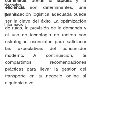
commerce
, donde la 
rapidez
 y la 
Negocios
eficiencia
 son determinantes, una 
planificación logística adecuada puede 
Recursos
ser la clave del éxito. La optimización 
Información
de rutas, la previsión de la demanda y 
el uso de tecnología de rastreo son 
estrategias esenciales para satisfacer 
las expectativas del consumidor 
moderno. A continuación, te 
compartimos recomendaciones 
prácticas para llevar la gestión del 
transporte en tu negocio online al 
siguiente nivel.