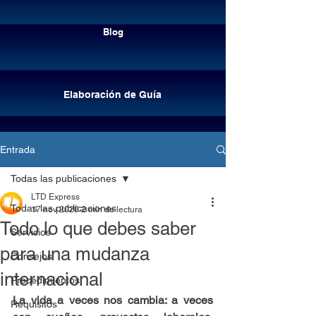
Cotizar envíos
Blog
Elaboración de Guía
Entrada
Todas las publicaciones
LTD Express
Todas las publicaciones
17 nov 2020
2 min de lectura
Todo lo que debes saber
Servicios
para una mudanza
Consejos
internacional
Procedimientos
Elaboración de guía
La vida a veces nos cambia: a veces 
Requisitos