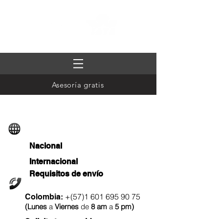
Asesoría gratis
Rastreo de envíos
Nacional
Internacional
Requisitos de envío
Llámanos
+(57)1
601 695 90 75
Colombia:
(
Lunes
a
Viernes
de
8 am
a
5 pm
)