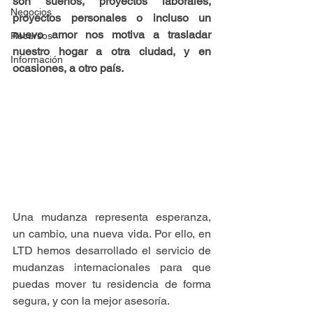
son sueños, proyectos laborales, 
Negocios
proyectos personales o incluso un 
nuevo amor nos motiva a trasladar 
Recursos
nuestro hogar a otra ciudad, y en 
Información
ocasiones, a otro país.
Una mudanza representa esperanza, 
un cambio, una nueva vida. Por ello, en 
LTD hemos desarrollado el servicio de 
mudanzas internacionales para que 
puedas mover tu residencia de forma 
segura, y con la mejor asesoría. 