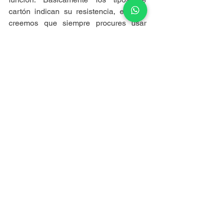
cartón indican su resistencia, en 
LTD
creemos que siempre procures usar 
una caja de canal doble, que es mucho 
más resistente y posee un grueso de 
7mm, a diferencia de los 5 mm de una 
simple. Y por último….
7. Guacales siempre con 
madera certificada