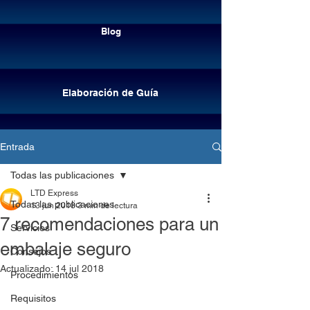
Cotizar envíos
Blog
Elaboración de Guía
Entrada
Todas las publicaciones
LTD Express
Todas las publicaciones
13 jun 2018
3 min de lectura
7 recomendaciones para un
Servicios
embalaje seguro
Consejos
Actualizado:
14 jul 2018
Procedimientos
Elaboración de guía
Requisitos