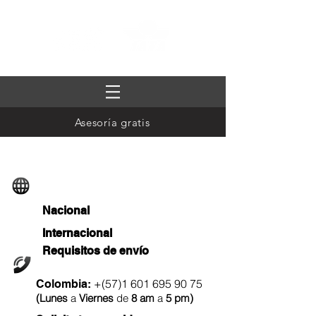
Asesoría gratis
Rastreo de envíos
Nacional
Internacional
Requisitos de envío
Llámanos
+(57)1
601 695 90 75
Colombia:
(
Lunes
a
Viernes
de
8 am
a
5 pm
)